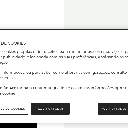
A DE COOKIES
s cookies próprias e de terceiros para melhorar os nossos serviços e p
r publicidade relacionada com as suas preferências, analisando os s
ação.
 informações, ou para saber como alterar as configurações, consulte
e Cookies.
star ou
otão Aceitar para confirmar que leu e aceitou as informações aprese
Para que
e cookies
quer que e
ÕES DE COOKIES
REJEITAR TODOS
ACEITAR TODOS 
Leia o código Q