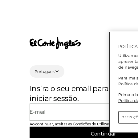
POLÍTIC
Utilizamo
apresenta
de naveg
Português
Para mais
Política d
Insira o seu email para se regi
Prima o b
iniciar sessão.
Política d
E-mail
DEFINIÇ
Ao continuar, aceitas as
Condições de utilização
do site
Continuar