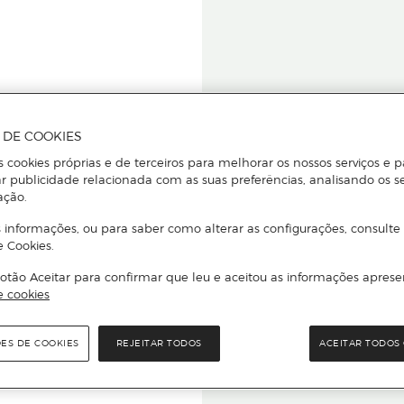
A DE COOKIES
s cookies próprias e de terceiros para melhorar os nossos serviços e p
r publicidade relacionada com as suas preferências, analisando os s
star ou
ação.
 informações, ou para saber como alterar as configurações, consulte
e Cookies.
otão Aceitar para confirmar que leu e aceitou as informações aprese
Para que
e cookies
quer que e
ÕES DE COOKIES
REJEITAR TODOS
ACEITAR TODOS 
rcado El Corte Inglés.
Leia o código Q