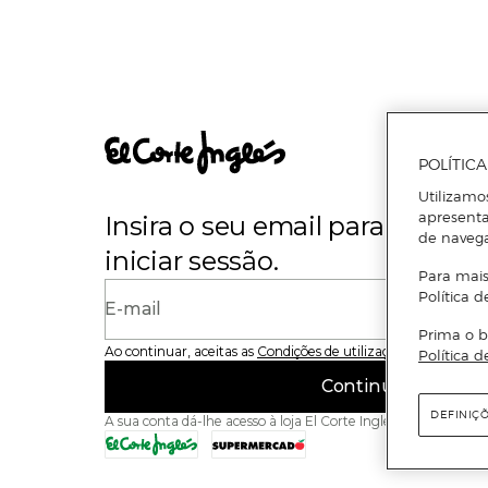
POLÍTIC
Utilizamo
apresenta
Insira o seu email para se regi
de naveg
iniciar sessão.
Para mais
Política d
E-mail
Prima o b
Ao continuar, aceitas as
Condições de utilização
do site
Política d
Continuar
DEFINIÇ
A sua conta dá-lhe acesso à loja El Corte Inglés e ao Superme