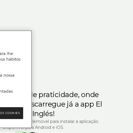
ara lhe
eus hábitos
 a nossa
ntadas.
m gosta de praticidade, onde
steja.
Descarregue já a app El
Corte Inglés!
OS COOKIES
R com o seu telemóvel para instalar a aplicação.
Disponível para Android e iOS.