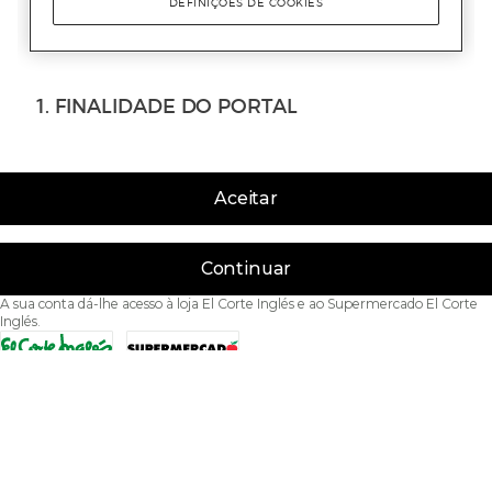
Aceitar
Continuar
A sua conta dá-lhe acesso à loja El Corte Inglés e ao Supermercado El Corte
Inglés.
Acessibilidade
Condições de Utilização
Política de privacidade
Política de cookies