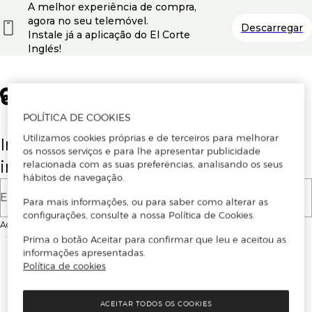
A melhor experiência de compra,
agora no seu telemóvel.
Descarregar
Instale já a aplicação do El Corte
Inglés!
POLÍTICA DE COOKIES
Utilizamos cookies próprias e de terceiros para melhorar
Insira o seu email para se registar ou
os nossos serviços e para lhe apresentar publicidade
iniciar sessão.
relacionada com as suas preferências, analisando os seus
hábitos de navegação.
E-mail
Para mais informações, ou para saber como alterar as
configurações, consulte a nossa Política de Cookies.
Ao continuar, aceitas as
Condições de utilização
do site
Prima o botão Aceitar para confirmar que leu e aceitou as
informações apresentadas.
Política de cookies
ACEITAR TODOS OS COOKIES