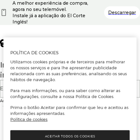
A melhor experiência de compra,
agora no seu telemóvel.
Descarregar
Instale já a aplicação do El Corte
Inglés!
POLÍTICA DE COOKIES
Utilizamos cookies próprias e de terceiros para melhorar
Insira o seu email para se registar ou
os nossos serviços e para lhe apresentar publicidade
iniciar sessão.
relacionada com as suas preferências, analisando os seus
hábitos de navegação.
E-mail
Para mais informações, ou para saber como alterar as
configurações, consulte a nossa Política de Cookies.
Ao continuar, aceitas as
Condições de utilização
do site
Prima o botão Aceitar para confirmar que leu e aceitou as
informações apresentadas.
Política de cookies
ACEITAR TODOS OS COOKIES