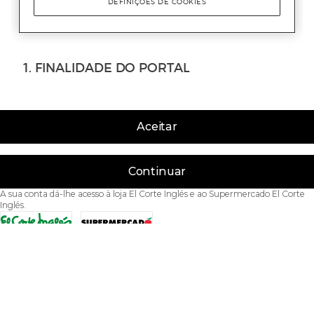
Aceitar
Continuar
A sua conta dá-lhe acesso à loja El Corte Inglés e ao Supermercado El Corte
Inglés.
Acessibilidade
Condições de Utilização
Política de privacidade
Política de cookies