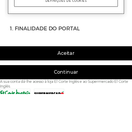
Aceitar
Continuar
A sua conta dá-lhe acesso à loja El Corte Inglés e ao Supermercado El Corte
Inglés.
Acessibilidade
Condições de Utilização
Política de privacidade
Política de cookies