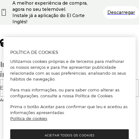
A melhor experiência de compra,
agora no seu telemóvel.
Descarregar
Instale já a aplicação do El Corte
Inglés!
POLÍTICA DE COOKIES
Utilizamos cookies próprias e de terceiros para melhorar
Insira o seu email para se registar ou
os nossos serviços e para lhe apresentar publicidade
iniciar sessão.
relacionada com as suas preferências, analisando os seus
hábitos de navegação.
E-mail
Para mais informações, ou para saber como alterar as
configurações, consulte a nossa Política de Cookies.
Ao continuar, aceitas as
Condições de utilização
do site
Prima o botão Aceitar para confirmar que leu e aceitou as
informações apresentadas.
Política de cookies
ACEITAR TODOS OS COOKIES