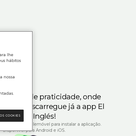
ara lhe
eus hábitos
 a nossa
ntadas.
m gosta de praticidade, onde
steja.
Descarregue já a app El
Corte Inglés!
OS COOKIES
R com o seu telemóvel para instalar a aplicação.
Disponível para Android e iOS.