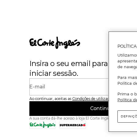
POLÍTIC
Utilizamo
apresenta
Insira o seu email para se regi
de naveg
iniciar sessão.
Para mais
Política d
E-mail
Prima o b
Ao continuar, aceitas as
Condições de utilização
do site
Política d
Continuar
DEFINIÇ
A sua conta dá-lhe acesso à loja El Corte Inglés e ao Superme