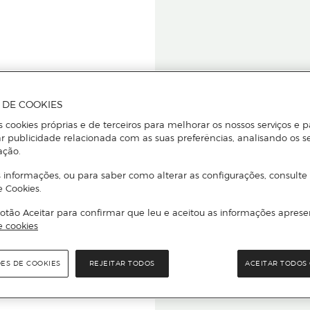
A DE COOKIES
s cookies próprias e de terceiros para melhorar os nossos serviços e p
r publicidade relacionada com as suas preferências, analisando os s
star ou
ação.
 informações, ou para saber como alterar as configurações, consulte
e Cookies.
otão Aceitar para confirmar que leu e aceitou as informações aprese
Para que
e cookies
quer que e
ÕES DE COOKIES
REJEITAR TODOS
ACEITAR TODOS 
rcado El Corte Inglés.
Leia o código Q