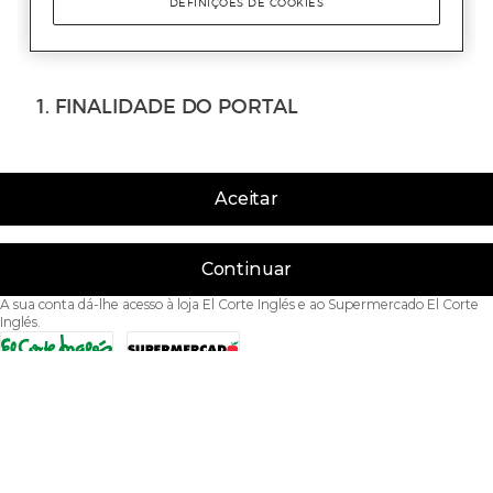
Aceitar
Continuar
A sua conta dá-lhe acesso à loja El Corte Inglés e ao Supermercado El Corte
Inglés.
Acessibilidade
Condições de Utilização
Política de privacidade
Política de cookies