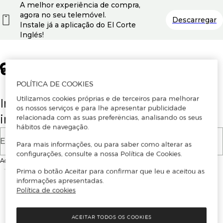
A melhor experiência de compra,
agora no seu telemóvel.
Descarregar
Instale já a aplicação do El Corte
Inglés!
POLÍTICA DE COOKIES
Utilizamos cookies próprias e de terceiros para melhorar
Insira o seu email para se registar ou
os nossos serviços e para lhe apresentar publicidade
iniciar sessão.
relacionada com as suas preferências, analisando os seus
hábitos de navegação.
E-mail
Para mais informações, ou para saber como alterar as
configurações, consulte a nossa Política de Cookies.
Ao continuar, aceitas as
Condições de utilização
do site
Prima o botão Aceitar para confirmar que leu e aceitou as
informações apresentadas.
Política de cookies
ACEITAR TODOS OS COOKIES