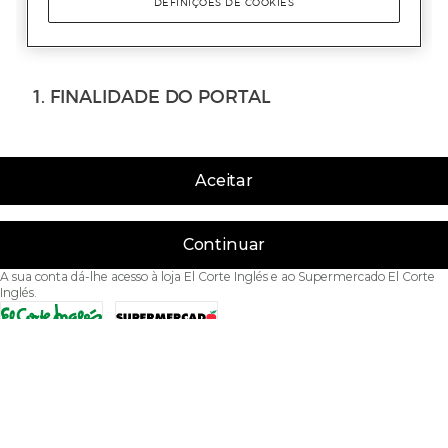
Aceitar
Continuar
A sua conta dá-lhe acesso à loja El Corte Inglés e ao Supermercado El Corte
Inglés.
Acessibilidade
Condições de Utilização
Política de privacidade
Política de cookies