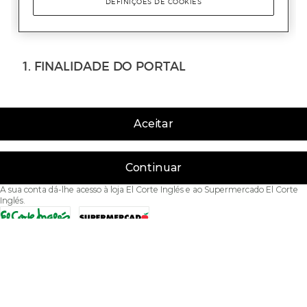
Aceitar
Continuar
A sua conta dá-lhe acesso à loja El Corte Inglés e ao Supermercado El Corte
Inglés.
Acessibilidade
Condições de Utilização
Política de privacidade
Política de cookies