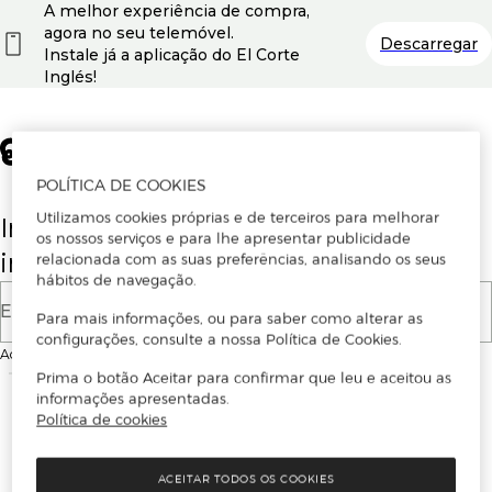
A melhor experiência de compra,
agora no seu telemóvel.
Descarregar
Instale já a aplicação do El Corte
Inglés!
POLÍTICA DE COOKIES
Utilizamos cookies próprias e de terceiros para melhorar
Insira o seu email para se registar ou
os nossos serviços e para lhe apresentar publicidade
iniciar sessão.
relacionada com as suas preferências, analisando os seus
hábitos de navegação.
E-mail
Para mais informações, ou para saber como alterar as
configurações, consulte a nossa Política de Cookies.
Ao continuar, aceitas as
Condições de utilização
do site
Prima o botão Aceitar para confirmar que leu e aceitou as
informações apresentadas.
Política de cookies
ACEITAR TODOS OS COOKIES