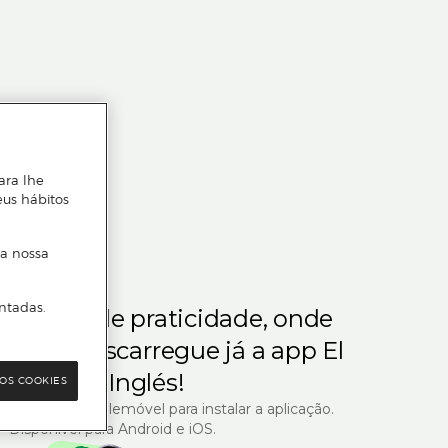
ara lhe
eus hábitos
 a nossa
ntadas.
m gosta de praticidade, onde
steja.
Descarregue já a app El
Corte Inglés!
OS COOKIES
R com o seu telemóvel para instalar a aplicação.
Disponível para Android e iOS.