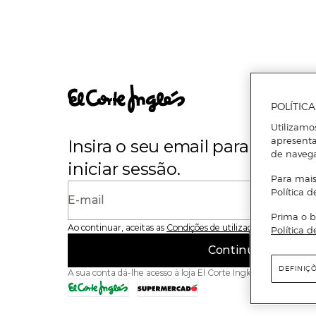
POLÍTIC
Utilizamo
apresenta
Insira o seu email para se regi
de naveg
iniciar sessão.
Para mais
Política d
E-mail
Prima o b
Ao continuar, aceitas as
Condições de utilização
do site
Política d
Continuar
DEFINIÇ
A sua conta dá-lhe acesso à loja El Corte Inglés e ao Superme