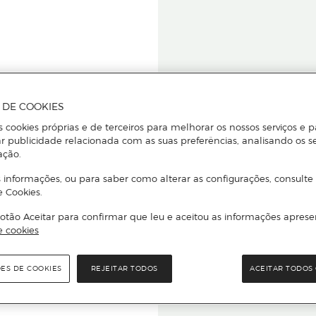
A DE COOKIES
s cookies próprias e de terceiros para melhorar os nossos serviços e p
r publicidade relacionada com as suas preferências, analisando os s
star ou
ação.
 informações, ou para saber como alterar as configurações, consulte
e Cookies.
otão Aceitar para confirmar que leu e aceitou as informações aprese
Para que
e cookies
quer que e
ÕES DE COOKIES
REJEITAR TODOS
ACEITAR TODOS 
rcado El Corte Inglés.
Leia o código Q