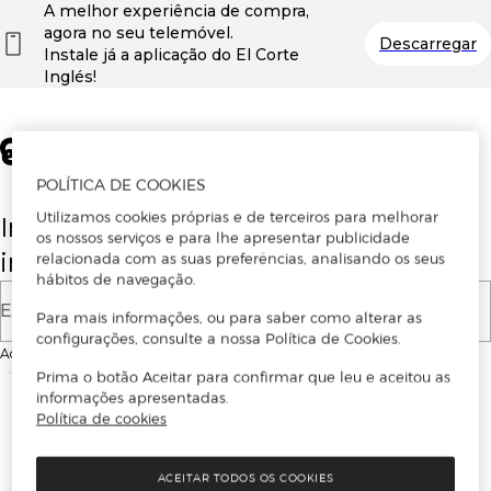
A melhor experiência de compra,
agora no seu telemóvel.
Descarregar
Instale já a aplicação do El Corte
Inglés!
POLÍTICA DE COOKIES
Utilizamos cookies próprias e de terceiros para melhorar
Insira o seu email para se registar ou
os nossos serviços e para lhe apresentar publicidade
iniciar sessão.
relacionada com as suas preferências, analisando os seus
hábitos de navegação.
E-mail
Para mais informações, ou para saber como alterar as
configurações, consulte a nossa Política de Cookies.
Ao continuar, aceitas as
Condições de utilização
do site
Prima o botão Aceitar para confirmar que leu e aceitou as
informações apresentadas.
Política de cookies
ACEITAR TODOS OS COOKIES