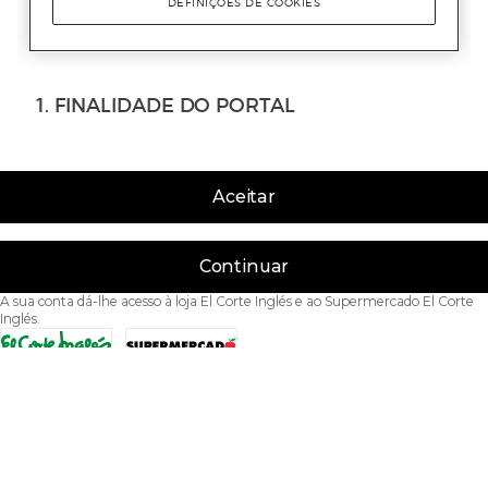
Aceitar
Continuar
A sua conta dá-lhe acesso à loja El Corte Inglés e ao Supermercado El Corte
Inglés.
Acessibilidade
Condições de Utilização
Política de privacidade
Política de cookies