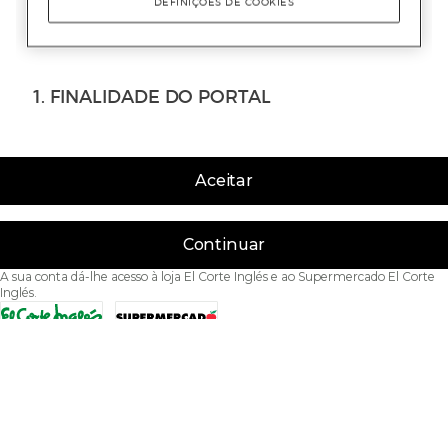
Aceitar
Continuar
A sua conta dá-lhe acesso à loja El Corte Inglés e ao Supermercado El Corte
Inglés.
Acessibilidade
Condições de Utilização
Política de privacidade
Política de cookies