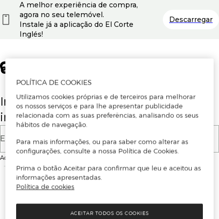
A melhor experiência de compra,
agora no seu telemóvel.
Descarregar
Instale já a aplicação do El Corte
Inglés!
POLÍTICA DE COOKIES
Utilizamos cookies próprias e de terceiros para melhorar
Insira o seu email para se registar ou
os nossos serviços e para lhe apresentar publicidade
iniciar sessão.
relacionada com as suas preferências, analisando os seus
hábitos de navegação.
E-mail
Para mais informações, ou para saber como alterar as
configurações, consulte a nossa Política de Cookies.
Ao continuar, aceitas as
Condições de utilização
do site
Prima o botão Aceitar para confirmar que leu e aceitou as
informações apresentadas.
Política de cookies
ACEITAR TODOS OS COOKIES