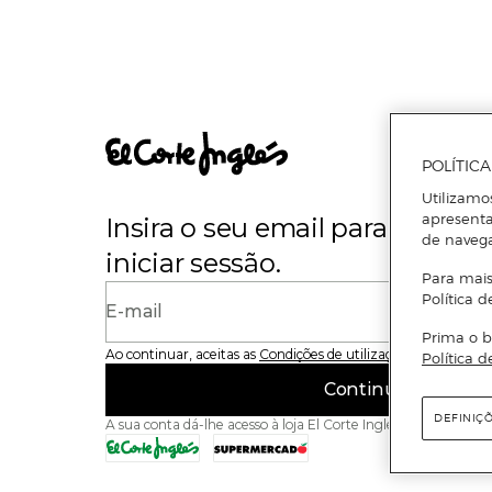
POLÍTIC
Utilizamo
apresenta
Insira o seu email para se regi
de naveg
iniciar sessão.
Para mais
Política d
E-mail
Prima o b
Ao continuar, aceitas as
Condições de utilização
do site
Política d
Continuar
DEFINIÇ
A sua conta dá-lhe acesso à loja El Corte Inglés e ao Superme