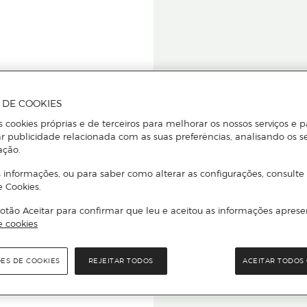
A DE COOKIES
s cookies próprias e de terceiros para melhorar os nossos serviços e p
r publicidade relacionada com as suas preferências, analisando os s
star ou
ação.
 informações, ou para saber como alterar as configurações, consulte
e Cookies.
otão Aceitar para confirmar que leu e aceitou as informações aprese
Para que
e cookies
quer que e
ÕES DE COOKIES
REJEITAR TODOS
ACEITAR TODOS 
rcado El Corte Inglés.
Leia o código Q