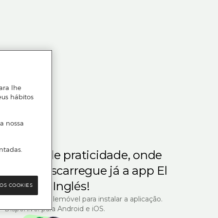
ara lhe
eus hábitos
 a nossa
ntadas.
m gosta de praticidade, onde
steja.
Descarregue já a app El
Corte Inglés!
OS COOKIES
R com o seu telemóvel para instalar a aplicação.
Disponível para Android e iOS.