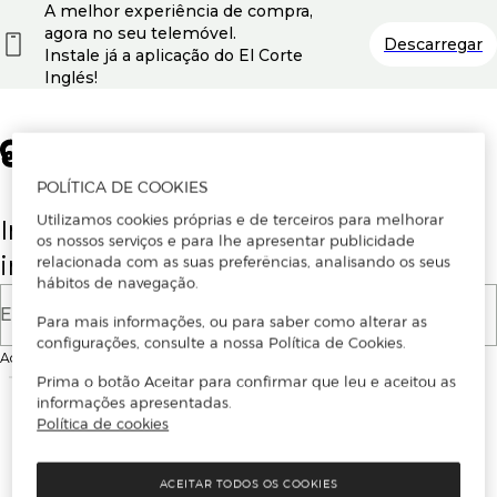
A melhor experiência de compra,
agora no seu telemóvel.
Descarregar
Instale já a aplicação do El Corte
Inglés!
POLÍTICA DE COOKIES
Utilizamos cookies próprias e de terceiros para melhorar
Insira o seu email para se registar ou
os nossos serviços e para lhe apresentar publicidade
iniciar sessão.
relacionada com as suas preferências, analisando os seus
hábitos de navegação.
E-mail
Para mais informações, ou para saber como alterar as
configurações, consulte a nossa Política de Cookies.
Ao continuar, aceitas as
Condições de utilização
do site
Prima o botão Aceitar para confirmar que leu e aceitou as
informações apresentadas.
Política de cookies
ACEITAR TODOS OS COOKIES