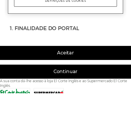
Aceitar
Continuar
A sua conta dá-lhe acesso à loja El Corte Inglés e ao Supermercado El Corte
Inglés.
Acessibilidade
Condições de Utilização
Política de privacidade
Política de cookies