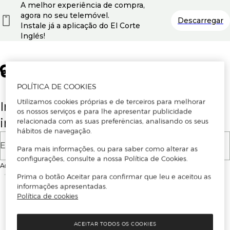
A melhor experiência de compra,
agora no seu telemóvel.
Descarregar
Instale já a aplicação do El Corte
Inglés!
POLÍTICA DE COOKIES
Utilizamos cookies próprias e de terceiros para melhorar
Insira o seu email para se registar ou
os nossos serviços e para lhe apresentar publicidade
iniciar sessão.
relacionada com as suas preferências, analisando os seus
hábitos de navegação.
E-mail
Para mais informações, ou para saber como alterar as
configurações, consulte a nossa Política de Cookies.
Ao continuar, aceitas as
Condições de utilização
do site
Prima o botão Aceitar para confirmar que leu e aceitou as
informações apresentadas.
Política de cookies
ACEITAR TODOS OS COOKIES