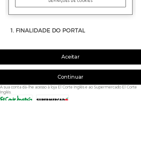
Aceitar
Continuar
A sua conta dá-lhe acesso à loja El Corte Inglés e ao Supermercado El Corte
Inglés.
Acessibilidade
Condições de Utilização
Política de privacidade
Política de cookies