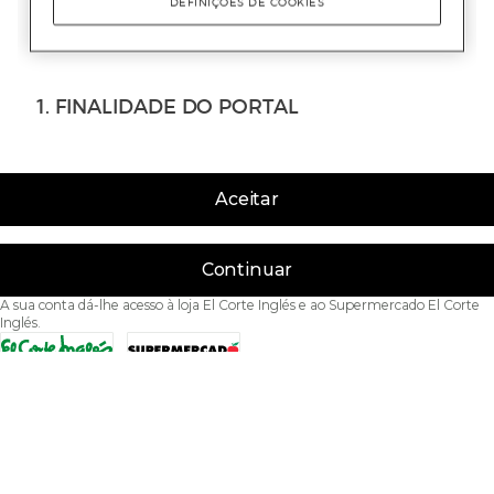
Aceitar
Continuar
A sua conta dá-lhe acesso à loja El Corte Inglés e ao Supermercado El Corte
Inglés.
Acessibilidade
Condições de Utilização
Política de privacidade
Política de cookies