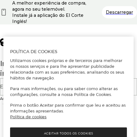
A melhor experiência de compra,
agora no seu telemóvel.
Descarregar
Instale já a aplicação do El Corte
Inglés!
POLÍTICA DE COOKIES
Utilizamos cookies próprias e de terceiros para melhorar
Insira o seu email para se registar ou
os nossos serviços e para lhe apresentar publicidade
iniciar sessão.
relacionada com as suas preferências, analisando os seus
hábitos de navegação.
E-mail
Para mais informações, ou para saber como alterar as
configurações, consulte a nossa Política de Cookies.
Ao continuar, aceitas as
Condições de utilização
do site
Prima o botão Aceitar para confirmar que leu e aceitou as
informações apresentadas.
Política de cookies
ACEITAR TODOS OS COOKIES