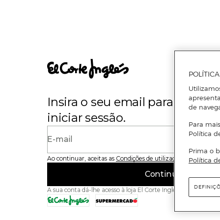
POLÍTIC
Utilizamo
apresenta
Insira o seu email para se regi
de naveg
iniciar sessão.
Para mais
Política d
E-mail
Prima o b
Ao continuar, aceitas as
Condições de utilização
do site
Política d
Continuar
DEFINIÇ
A sua conta dá-lhe acesso à loja El Corte Inglés e ao Superme