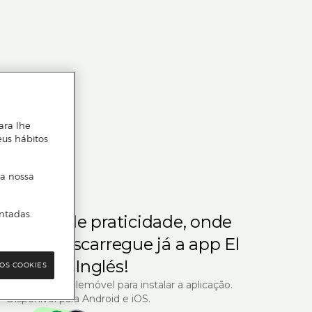
ara lhe
eus hábitos
 a nossa
ntadas.
m gosta de praticidade, onde
steja.
Descarregue já a app El
Corte Inglés!
OS COOKIES
R com o seu telemóvel para instalar a aplicação.
Disponível para Android e iOS.