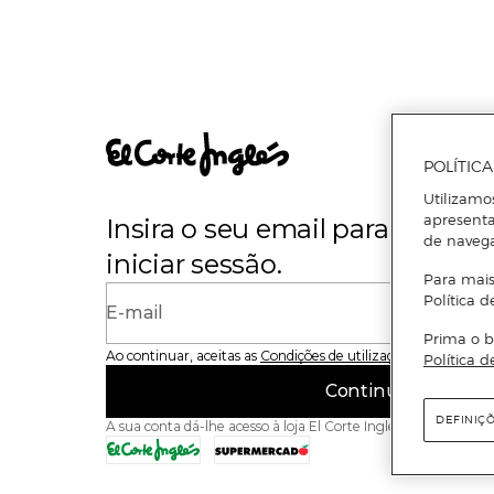
POLÍTIC
Utilizamo
apresenta
Insira o seu email para se regi
de naveg
iniciar sessão.
Para mais
Política d
E-mail
Prima o b
Ao continuar, aceitas as
Condições de utilização
do site
Política d
Continuar
DEFINIÇ
A sua conta dá-lhe acesso à loja El Corte Inglés e ao Superme