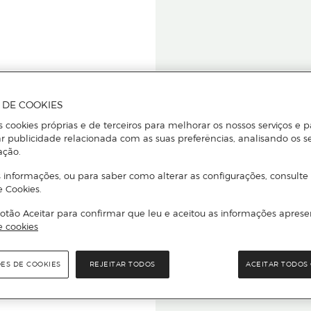
A DE COOKIES
s cookies próprias e de terceiros para melhorar os nossos serviços e p
r publicidade relacionada com as suas preferências, analisando os s
star ou
ação.
 informações, ou para saber como alterar as configurações, consulte
e Cookies.
otão Aceitar para confirmar que leu e aceitou as informações aprese
Para que
e cookies
quer que e
ÕES DE COOKIES
REJEITAR TODOS
ACEITAR TODOS 
rcado El Corte Inglés.
Leia o código Q