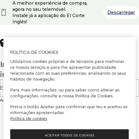
A melhor experiência de compra,
agora no seu telemóvel.
Descarregar
Instale já a aplicação do El Corte
Inglés!
POLÍTICA DE COOKIES
Utilizamos cookies próprias e de terceiros para melhorar
Insira o seu email para se registar ou
os nossos serviços e para lhe apresentar publicidade
iniciar sessão.
relacionada com as suas preferências, analisando os seus
hábitos de navegação.
E-mail
Para mais informações, ou para saber como alterar as
configurações, consulte a nossa Política de Cookies.
Ao continuar, aceitas as
Condições de utilização
do site
Prima o botão Aceitar para confirmar que leu e aceitou as
informações apresentadas.
Política de cookies
ACEITAR TODOS OS COOKIES