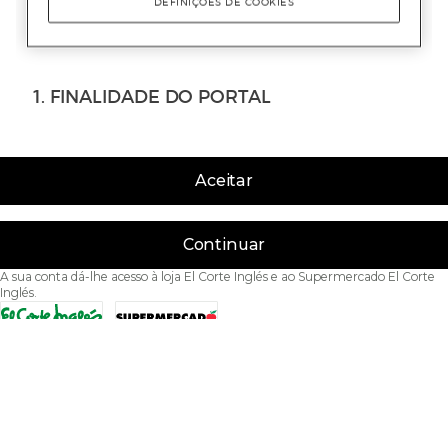
Aceitar
Continuar
A sua conta dá-lhe acesso à loja El Corte Inglés e ao Supermercado El Corte
Inglés.
Acessibilidade
Condições de Utilização
Política de privacidade
Política de cookies