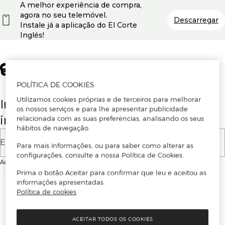
A melhor experiência de compra,
agora no seu telemóvel.
Descarregar
Instale já a aplicação do El Corte
Inglés!
POLÍTICA DE COOKIES
Utilizamos cookies próprias e de terceiros para melhorar
Insira o seu email para se registar ou
os nossos serviços e para lhe apresentar publicidade
iniciar sessão.
relacionada com as suas preferências, analisando os seus
hábitos de navegação.
E-mail
Para mais informações, ou para saber como alterar as
configurações, consulte a nossa Política de Cookies.
Ao continuar, aceitas as
Condições de utilização
do site
Prima o botão Aceitar para confirmar que leu e aceitou as
informações apresentadas.
Política de cookies
ACEITAR TODOS OS COOKIES