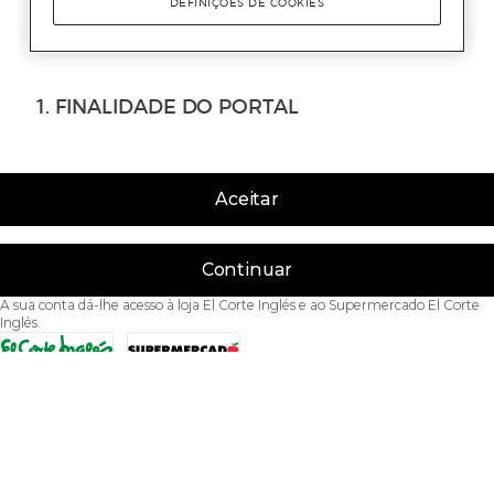
Aceitar
Continuar
A sua conta dá-lhe acesso à loja El Corte Inglés e ao Supermercado El Corte
Inglés.
Acessibilidade
Condições de Utilização
Política de privacidade
Política de cookies