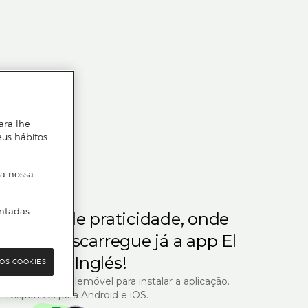
ara lhe
eus hábitos
 a nossa
ntadas.
m gosta de praticidade, onde
steja.
Descarregue já a app El
Corte Inglés!
OS COOKIES
R com o seu telemóvel para instalar a aplicação.
Disponível para Android e iOS.