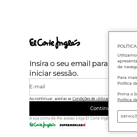
POLÍTIC
Utilizamo
apresenta
Insira o seu email para se regi
de naveg
iniciar sessão.
Para mais
Política d
E-mail
Prima o b
Ao continuar, aceitas as
Condições de utilização
do site
Política d
Continuar
DEFINIÇ
A sua conta dá-lhe acesso à loja El Corte Inglés e ao Superme