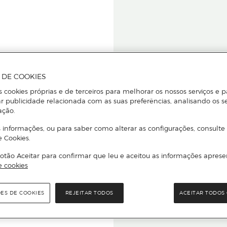
A DE COOKIES
s cookies próprias e de terceiros para melhorar os nossos serviços e p
r publicidade relacionada com as suas preferências, analisando os s
star ou
ação.
 informações, ou para saber como alterar as configurações, consulte
e Cookies.
otão Aceitar para confirmar que leu e aceitou as informações aprese
Para que
e cookies
quer que e
ÕES DE COOKIES
REJEITAR TODOS
ACEITAR TODOS 
rcado El Corte Inglés.
Leia o código Q