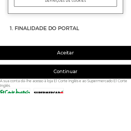
Aceitar
Continuar
A sua conta dá-lhe acesso à loja El Corte Inglés e ao Supermercado El Corte
Inglés.
Acessibilidade
Condições de Utilização
Política de privacidade
Política de cookies