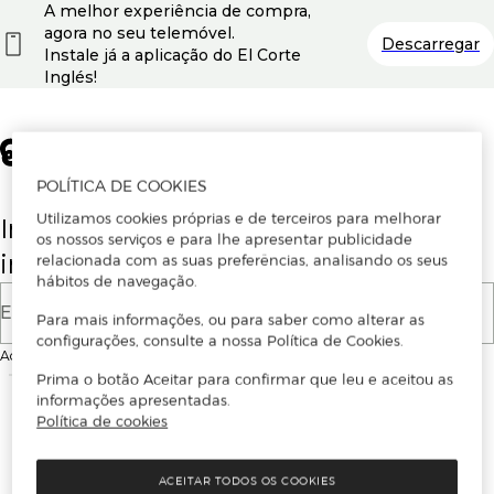
A melhor experiência de compra,
agora no seu telemóvel.
Descarregar
Instale já a aplicação do El Corte
Inglés!
POLÍTICA DE COOKIES
Utilizamos cookies próprias e de terceiros para melhorar
Insira o seu email para se registar ou
os nossos serviços e para lhe apresentar publicidade
iniciar sessão.
relacionada com as suas preferências, analisando os seus
hábitos de navegação.
E-mail
Para mais informações, ou para saber como alterar as
configurações, consulte a nossa Política de Cookies.
Ao continuar, aceitas as
Condições de utilização
do site
Prima o botão Aceitar para confirmar que leu e aceitou as
informações apresentadas.
Política de cookies
ACEITAR TODOS OS COOKIES