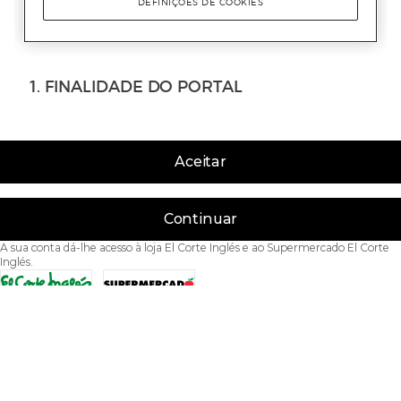
Aceitar
Continuar
A sua conta dá-lhe acesso à loja El Corte Inglés e ao Supermercado El Corte
Inglés.
Acessibilidade
Condições de Utilização
Política de privacidade
Política de cookies