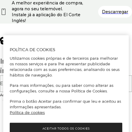
A melhor experiência de compra,
agora no seu telemóvel.
Descarregar
Instale já a aplicação do El Corte
Inglés!
POLÍTICA DE COOKIES
Utilizamos cookies próprias e de terceiros para melhorar
Insira o seu email para se registar ou
os nossos serviços e para lhe apresentar publicidade
iniciar sessão.
relacionada com as suas preferências, analisando os seus
hábitos de navegação.
E-mail
Para mais informações, ou para saber como alterar as
configurações, consulte a nossa Política de Cookies.
Ao continuar, aceitas as
Condições de utilização
do site
Prima o botão Aceitar para confirmar que leu e aceitou as
informações apresentadas.
Política de cookies
ACEITAR TODOS OS COOKIES