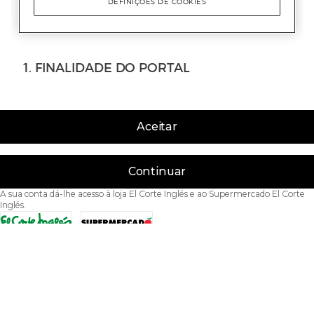
Aceitar
Continuar
A sua conta dá-lhe acesso à loja El Corte Inglés e ao Supermercado El Corte
Inglés.
Acessibilidade
Condições de Utilização
Política de privacidade
Política de cookies