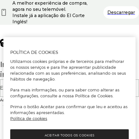
A melhor experiência de compra,
agora no seu telemóvel.
Descarregar
Instale já a aplicação do El Corte
Inglés!
POLÍTICA DE COOKIES
Utilizamos cookies próprias e de terceiros para melhorar
Insira o seu email para se registar ou
os nossos serviços e para lhe apresentar publicidade
iniciar sessão.
relacionada com as suas preferências, analisando os seus
hábitos de navegação.
E-mail
Para mais informações, ou para saber como alterar as
configurações, consulte a nossa Política de Cookies.
Ao continuar, aceitas as
Condições de utilização
do site
Prima o botão Aceitar para confirmar que leu e aceitou as
informações apresentadas.
Política de cookies
ACEITAR TODOS OS COOKIES