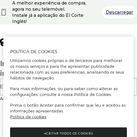
A melhor experiência de compra,
agora no seu telemóvel.
Descarregar
Instale já a aplicação do El Corte
Inglés!
POLÍTICA DE COOKIES
Utilizamos cookies próprias e de terceiros para melhorar
Insira o seu email para se registar ou
os nossos serviços e para lhe apresentar publicidade
iniciar sessão.
relacionada com as suas preferências, analisando os seus
hábitos de navegação.
E-mail
Para mais informações, ou para saber como alterar as
configurações, consulte a nossa Política de Cookies.
Ao continuar, aceitas as
Condições de utilização
do site
Prima o botão Aceitar para confirmar que leu e aceitou as
informações apresentadas.
Política de cookies
ACEITAR TODOS OS COOKIES