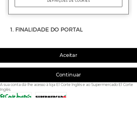
Aceitar
Continuar
A sua conta dá-lhe acesso à loja El Corte Inglés e ao Supermercado El Corte
Inglés.
Acessibilidade
Condições de Utilização
Política de privacidade
Política de cookies