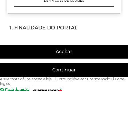
Aceitar
Continuar
A sua conta dá-lhe acesso à loja El Corte Inglés e ao Supermercado El Corte
Inglés.
Acessibilidade
Condições de Utilização
Política de privacidade
Política de cookies