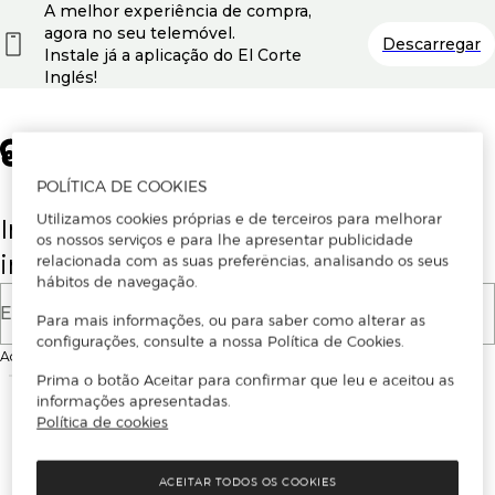
A melhor experiência de compra,
agora no seu telemóvel.
Descarregar
Instale já a aplicação do El Corte
Inglés!
POLÍTICA DE COOKIES
Utilizamos cookies próprias e de terceiros para melhorar
Insira o seu email para se registar ou
os nossos serviços e para lhe apresentar publicidade
iniciar sessão.
relacionada com as suas preferências, analisando os seus
hábitos de navegação.
E-mail
Para mais informações, ou para saber como alterar as
configurações, consulte a nossa Política de Cookies.
Ao continuar, aceitas as
Condições de utilização
do site
Prima o botão Aceitar para confirmar que leu e aceitou as
informações apresentadas.
Política de cookies
ACEITAR TODOS OS COOKIES