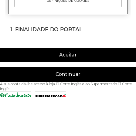
Aceitar
Continuar
A sua conta dá-lhe acesso à loja El Corte Inglés e ao Supermercado El Corte
Inglés.
Acessibilidade
Condições de Utilização
Política de privacidade
Política de cookies