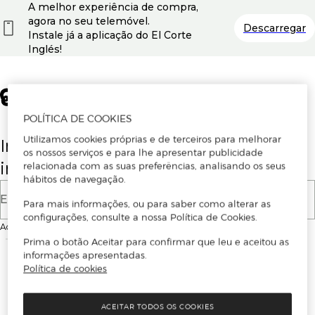
A melhor experiência de compra,
agora no seu telemóvel.
Descarregar
Instale já a aplicação do El Corte
Inglés!
POLÍTICA DE COOKIES
Utilizamos cookies próprias e de terceiros para melhorar
Insira o seu email para se registar ou
os nossos serviços e para lhe apresentar publicidade
iniciar sessão.
relacionada com as suas preferências, analisando os seus
hábitos de navegação.
E-mail
Para mais informações, ou para saber como alterar as
configurações, consulte a nossa Política de Cookies.
Ao continuar, aceitas as
Condições de utilização
do site
Prima o botão Aceitar para confirmar que leu e aceitou as
informações apresentadas.
Política de cookies
ACEITAR TODOS OS COOKIES