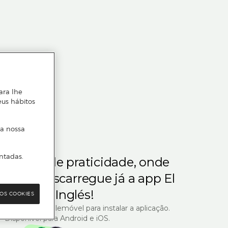
ara lhe
eus hábitos
 a nossa
ntadas.
m gosta de praticidade, onde
steja.
Descarregue já a app El
Corte Inglés!
OS COOKIES
R com o seu telemóvel para instalar a aplicação.
Disponível para Android e iOS.