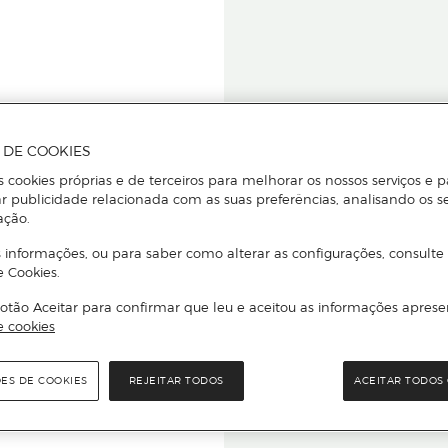
A DE COOKIES
s cookies próprias e de terceiros para melhorar os nossos serviços e p
r publicidade relacionada com as suas preferências, analisando os s
star ou
ação.
 informações, ou para saber como alterar as configurações, consulte
e Cookies.
otão Aceitar para confirmar que leu e aceitou as informações aprese
Para que
e cookies
quer que e
ÕES DE COOKIES
REJEITAR TODOS
ACEITAR TODOS 
rcado El Corte Inglés.
Leia o código Q