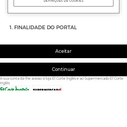
Aceitar
Continuar
A sua conta dá-lhe acesso à loja El Corte Inglés e ao Supermercado El Corte
Inglés.
Acessibilidade
Condições de Utilização
Política de privacidade
Política de cookies