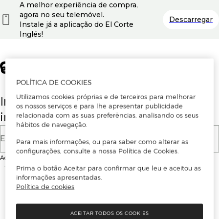
A melhor experiência de compra,
agora no seu telemóvel.
Descarregar
Instale já a aplicação do El Corte
Inglés!
POLÍTICA DE COOKIES
Utilizamos cookies próprias e de terceiros para melhorar
Insira o seu email para se registar ou
os nossos serviços e para lhe apresentar publicidade
iniciar sessão.
relacionada com as suas preferências, analisando os seus
hábitos de navegação.
E-mail
Para mais informações, ou para saber como alterar as
configurações, consulte a nossa Política de Cookies.
Ao continuar, aceitas as
Condições de utilização
do site
Prima o botão Aceitar para confirmar que leu e aceitou as
informações apresentadas.
Política de cookies
ACEITAR TODOS OS COOKIES