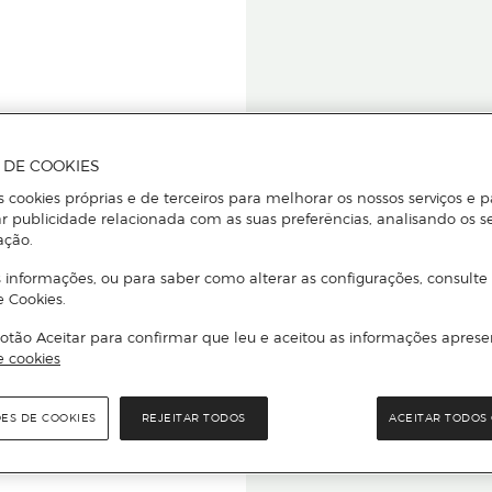
A DE COOKIES
s cookies próprias e de terceiros para melhorar os nossos serviços e p
r publicidade relacionada com as suas preferências, analisando os s
star ou
ação.
 informações, ou para saber como alterar as configurações, consulte
e Cookies.
otão Aceitar para confirmar que leu e aceitou as informações aprese
Para que
e cookies
quer que e
ÕES DE COOKIES
REJEITAR TODOS
ACEITAR TODOS 
rcado El Corte Inglés.
Leia o código Q