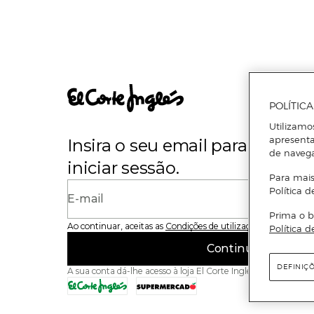
POLÍTIC
Utilizamo
apresenta
Insira o seu email para se regi
de naveg
iniciar sessão.
Para mais
Política d
E-mail
Prima o b
Ao continuar, aceitas as
Condições de utilização
do site
Política d
Continuar
DEFINIÇ
A sua conta dá-lhe acesso à loja El Corte Inglés e ao Superme