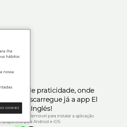
ara lhe
eus hábitos
 a nossa
ntadas.
m gosta de praticidade, onde
steja.
Descarregue já a app El
Corte Inglés!
OS COOKIES
R com o seu telemóvel para instalar a aplicação.
Disponível para Android e iOS.