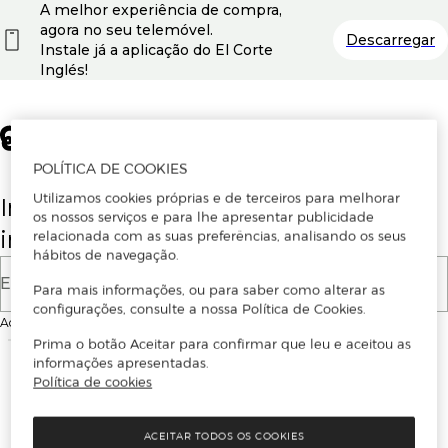
A melhor experiência de compra,
agora no seu telemóvel.
Descarregar
Instale já a aplicação do El Corte
Inglés!
POLÍTICA DE COOKIES
Utilizamos cookies próprias e de terceiros para melhorar
Insira o seu email para se registar ou
os nossos serviços e para lhe apresentar publicidade
iniciar sessão.
relacionada com as suas preferências, analisando os seus
hábitos de navegação.
E-mail
Para mais informações, ou para saber como alterar as
configurações, consulte a nossa Política de Cookies.
Ao continuar, aceitas as
Condições de utilização
do site
Prima o botão Aceitar para confirmar que leu e aceitou as
informações apresentadas.
Política de cookies
ACEITAR TODOS OS COOKIES