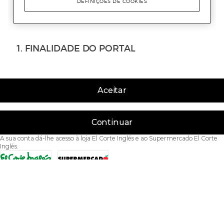
Aceitar
Continuar
A sua conta dá-lhe acesso à loja El Corte Inglés e ao Supermercado El Corte
Inglés.
Acessibilidade
Condições de Utilização
Política de privacidade
Política de cookies