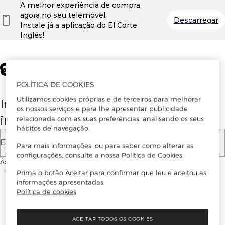
A melhor experiência de compra,
agora no seu telemóvel.
Descarregar
Instale já a aplicação do El Corte
Inglés!
POLÍTICA DE COOKIES
Utilizamos cookies próprias e de terceiros para melhorar
Insira o seu email para se registar ou
os nossos serviços e para lhe apresentar publicidade
iniciar sessão.
relacionada com as suas preferências, analisando os seus
hábitos de navegação.
E-mail
Para mais informações, ou para saber como alterar as
configurações, consulte a nossa Política de Cookies.
Ao continuar, aceitas as
Condições de utilização
do site
Prima o botão Aceitar para confirmar que leu e aceitou as
informações apresentadas.
Política de cookies
ACEITAR TODOS OS COOKIES