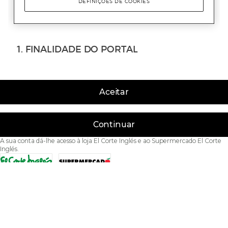
Aceitar
Continuar
A sua conta dá-lhe acesso à loja El Corte Inglés e ao Supermercado El Corte
Inglés.
Acessibilidade
Condições de Utilização
Política de privacidade
Política de cookies