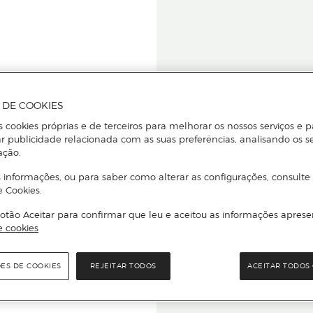
A DE COOKIES
s cookies próprias e de terceiros para melhorar os nossos serviços e p
r publicidade relacionada com as suas preferências, analisando os s
star ou
ação.
 informações, ou para saber como alterar as configurações, consulte
e Cookies.
otão Aceitar para confirmar que leu e aceitou as informações aprese
Para que
e cookies
quer que e
ÕES DE COOKIES
REJEITAR TODOS
ACEITAR TODOS 
rcado El Corte Inglés.
Leia o código Q