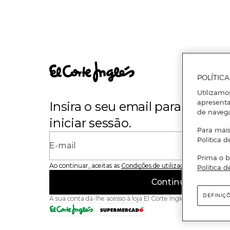
POLÍTIC
Utilizamo
apresenta
Insira o seu email para se regi
de naveg
iniciar sessão.
Para mais
Política d
E-mail
Prima o b
Ao continuar, aceitas as
Condições de utilização
do site
Política d
Continuar
DEFINIÇ
A sua conta dá-lhe acesso à loja El Corte Inglés e ao Superme