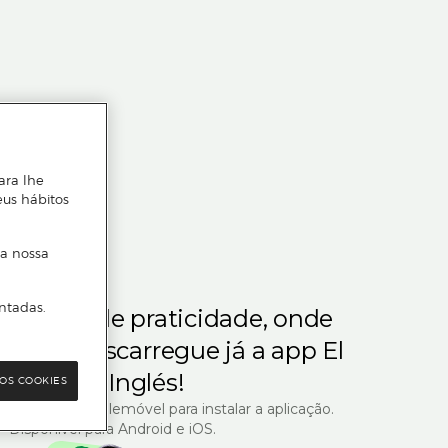
ara lhe
eus hábitos
 a nossa
ntadas.
m gosta de praticidade, onde
steja.
Descarregue já a app El
Corte Inglés!
OS COOKIES
R com o seu telemóvel para instalar a aplicação.
Disponível para Android e iOS.