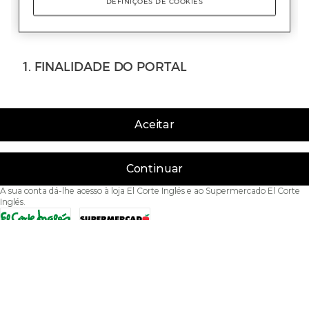
Aceitar
Continuar
A sua conta dá-lhe acesso à loja El Corte Inglés e ao Supermercado El Corte
Inglés.
Acessibilidade
Condições de Utilização
Política de privacidade
Política de cookies