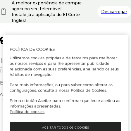
A melhor experiência de compra,
agora no seu telemóvel.
Descarregar
Instale já a aplicação do El Corte
Inglés!
POLÍTICA DE COOKIES
Utilizamos cookies próprias e de terceiros para melhorar
Insira o seu email para se registar ou
os nossos serviços e para lhe apresentar publicidade
iniciar sessão.
relacionada com as suas preferências, analisando os seus
hábitos de navegação.
E-mail
Para mais informações, ou para saber como alterar as
configurações, consulte a nossa Política de Cookies.
Ao continuar, aceitas as
Condições de utilização
do site
Prima o botão Aceitar para confirmar que leu e aceitou as
informações apresentadas.
Política de cookies
ACEITAR TODOS OS COOKIES