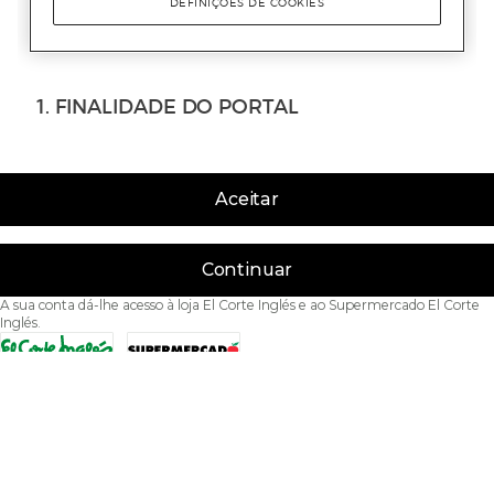
Aceitar
Continuar
A sua conta dá-lhe acesso à loja El Corte Inglés e ao Supermercado El Corte
Inglés.
Acessibilidade
Condições de Utilização
Política de privacidade
Política de cookies