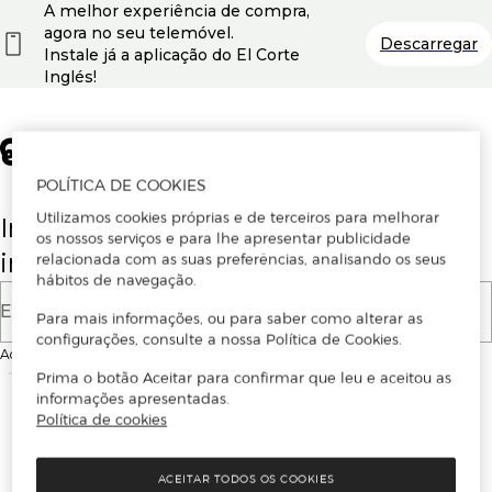
A melhor experiência de compra,
agora no seu telemóvel.
Descarregar
Instale já a aplicação do El Corte
Inglés!
POLÍTICA DE COOKIES
Utilizamos cookies próprias e de terceiros para melhorar
Insira o seu email para se registar ou
os nossos serviços e para lhe apresentar publicidade
iniciar sessão.
relacionada com as suas preferências, analisando os seus
hábitos de navegação.
E-mail
Para mais informações, ou para saber como alterar as
configurações, consulte a nossa Política de Cookies.
Ao continuar, aceitas as
Condições de utilização
do site
Prima o botão Aceitar para confirmar que leu e aceitou as
informações apresentadas.
Política de cookies
ACEITAR TODOS OS COOKIES