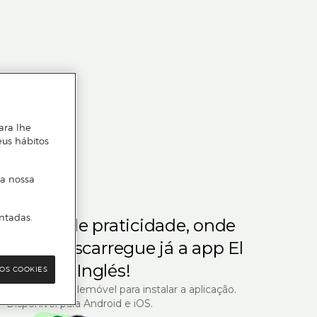
ara lhe
eus hábitos
 a nossa
ntadas.
m gosta de praticidade, onde
steja.
Descarregue já a app El
Corte Inglés!
OS COOKIES
R com o seu telemóvel para instalar a aplicação.
Disponível para Android e iOS.