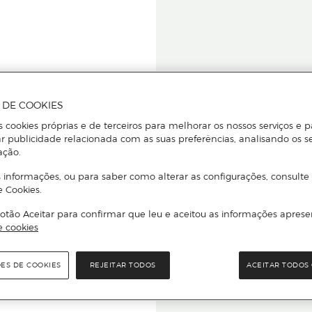
A DE COOKIES
s cookies próprias e de terceiros para melhorar os nossos serviços e p
r publicidade relacionada com as suas preferências, analisando os s
star ou
ação.
 informações, ou para saber como alterar as configurações, consulte
e Cookies.
otão Aceitar para confirmar que leu e aceitou as informações aprese
Para que
e cookies
quer que e
ÕES DE COOKIES
REJEITAR TODOS
ACEITAR TODOS 
rcado El Corte Inglés.
Leia o código Q