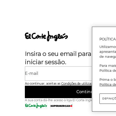
POLÍTIC
Utilizamo
apresenta
Insira o seu email para se regi
de naveg
iniciar sessão.
Para mais
Política d
E-mail
Prima o b
Ao continuar, aceitas as
Condições de utilização
do site
Política d
Continuar
DEFINIÇ
A sua conta dá-lhe acesso à loja El Corte Inglés e ao Superme