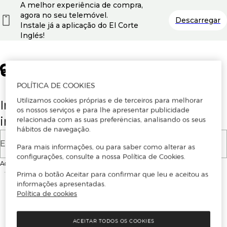
A melhor experiência de compra,
agora no seu telemóvel.
Descarregar
Instale já a aplicação do El Corte
Inglés!
POLÍTICA DE COOKIES
Utilizamos cookies próprias e de terceiros para melhorar
Insira o seu email para se registar ou
os nossos serviços e para lhe apresentar publicidade
iniciar sessão.
relacionada com as suas preferências, analisando os seus
hábitos de navegação.
E-mail
Para mais informações, ou para saber como alterar as
configurações, consulte a nossa Política de Cookies.
Ao continuar, aceitas as
Condições de utilização
do site
Prima o botão Aceitar para confirmar que leu e aceitou as
informações apresentadas.
Política de cookies
ACEITAR TODOS OS COOKIES