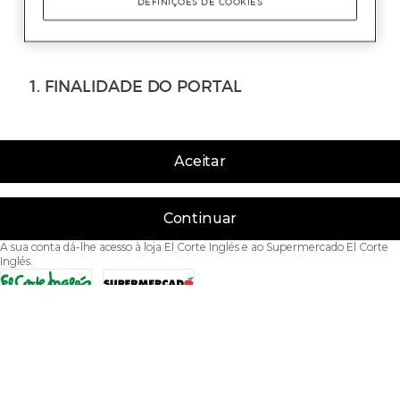
Aceitar
Continuar
A sua conta dá-lhe acesso à loja El Corte Inglés e ao Supermercado El Corte
Inglés.
Acessibilidade
Condições de Utilização
Política de privacidade
Política de cookies