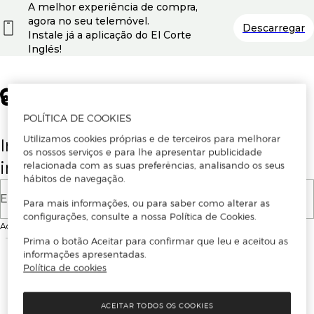
A melhor experiência de compra,
agora no seu telemóvel.
Descarregar
Instale já a aplicação do El Corte
Inglés!
POLÍTICA DE COOKIES
Utilizamos cookies próprias e de terceiros para melhorar
Insira o seu email para se registar ou
os nossos serviços e para lhe apresentar publicidade
iniciar sessão.
relacionada com as suas preferências, analisando os seus
hábitos de navegação.
E-mail
Para mais informações, ou para saber como alterar as
configurações, consulte a nossa Política de Cookies.
Ao continuar, aceitas as
Condições de utilização
do site
Prima o botão Aceitar para confirmar que leu e aceitou as
informações apresentadas.
Política de cookies
ACEITAR TODOS OS COOKIES