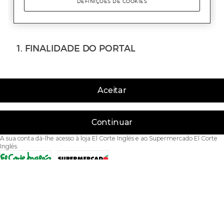
Aceitar
Continuar
A sua conta dá-lhe acesso à loja El Corte Inglés e ao Supermercado El Corte
Inglés.
Acessibilidade
Condições de Utilização
Política de privacidade
Política de cookies