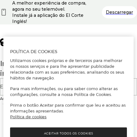
A melhor experiência de compra,
agora no seu telemóvel.
Descarregar
Instale já a aplicação do El Corte
Inglés!
POLÍTICA DE COOKIES
Utilizamos cookies próprias e de terceiros para melhorar
Insira o seu email para se registar ou
os nossos serviços e para lhe apresentar publicidade
iniciar sessão.
relacionada com as suas preferências, analisando os seus
hábitos de navegação.
E-mail
Para mais informações, ou para saber como alterar as
configurações, consulte a nossa Política de Cookies.
Ao continuar, aceitas as
Condições de utilização
do site
Prima o botão Aceitar para confirmar que leu e aceitou as
informações apresentadas.
Política de cookies
ACEITAR TODOS OS COOKIES