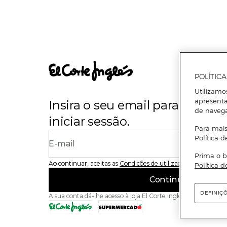
POLÍTIC
Utilizamo
apresenta
Insira o seu email para se regi
de naveg
iniciar sessão.
Para mais
Política d
E-mail
Prima o b
Ao continuar, aceitas as
Condições de utilização
do site
Política d
Continuar
DEFINIÇ
A sua conta dá-lhe acesso à loja El Corte Inglés e ao Superme