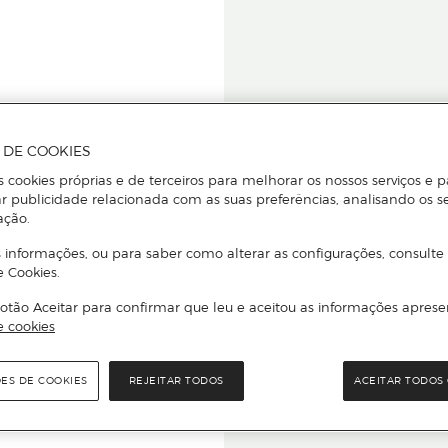
A DE COOKIES
s cookies próprias e de terceiros para melhorar os nossos serviços e p
r publicidade relacionada com as suas preferências, analisando os s
star ou
ação.
 informações, ou para saber como alterar as configurações, consulte
e Cookies.
otão Aceitar para confirmar que leu e aceitou as informações aprese
Para que
e cookies
quer que e
ÕES DE COOKIES
REJEITAR TODOS
ACEITAR TODOS 
rcado El Corte Inglés.
Leia o código Q