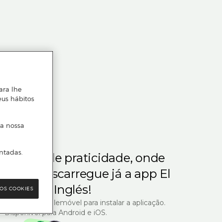
ara lhe
eus hábitos
 a nossa
ntadas.
m gosta de praticidade, onde
steja.
Descarregue já a app El
Corte Inglés!
OS COOKIES
R com o seu telemóvel para instalar a aplicação.
Disponível para Android e iOS.