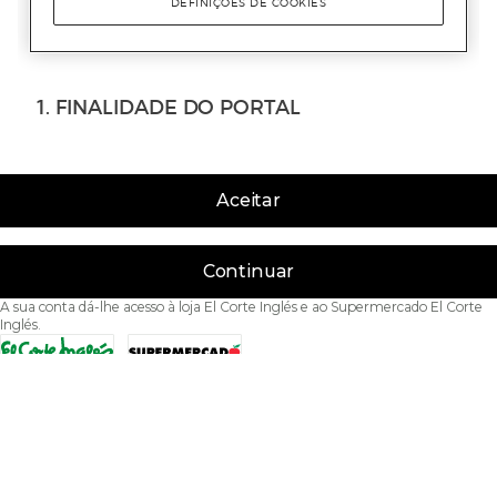
Aceitar
Continuar
A sua conta dá-lhe acesso à loja El Corte Inglés e ao Supermercado El Corte
Inglés.
Acessibilidade
Condições de Utilização
Política de privacidade
Política de cookies