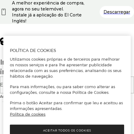
A melhor experiência de compra,
agora no seu telemóvel.
Descarregar
Instale já a aplicação do El Corte
Inglés!
POLÍTICA DE COOKIES
Utilizamos cookies próprias e de terceiros para melhorar
Insira o seu email para se registar ou
os nossos serviços e para lhe apresentar publicidade
iniciar sessão.
relacionada com as suas preferências, analisando os seus
hábitos de navegação.
E-mail
Para mais informações, ou para saber como alterar as
configurações, consulte a nossa Política de Cookies.
Ao continuar, aceitas as
Condições de utilização
do site
Prima o botão Aceitar para confirmar que leu e aceitou as
informações apresentadas.
Política de cookies
ACEITAR TODOS OS COOKIES