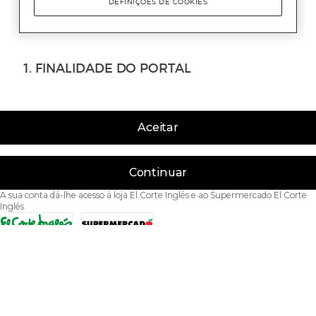
Aceitar
Continuar
A sua conta dá-lhe acesso à loja El Corte Inglés e ao Supermercado El Corte
Inglés.
Acessibilidade
Condições de Utilização
Política de privacidade
Política de cookies