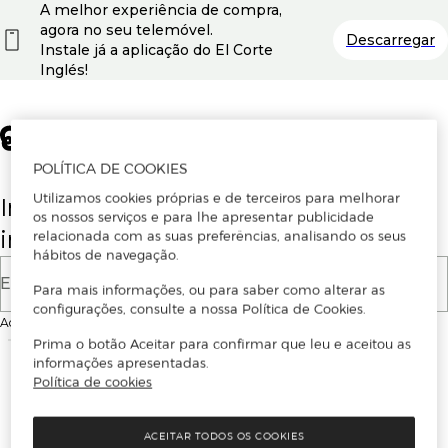
A melhor experiência de compra,
agora no seu telemóvel.
Descarregar
Instale já a aplicação do El Corte
Inglés!
POLÍTICA DE COOKIES
Utilizamos cookies próprias e de terceiros para melhorar
Insira o seu email para se registar ou
os nossos serviços e para lhe apresentar publicidade
iniciar sessão.
relacionada com as suas preferências, analisando os seus
hábitos de navegação.
E-mail
Para mais informações, ou para saber como alterar as
configurações, consulte a nossa Política de Cookies.
Ao continuar, aceitas as
Condições de utilização
do site
Prima o botão Aceitar para confirmar que leu e aceitou as
informações apresentadas.
Política de cookies
ACEITAR TODOS OS COOKIES