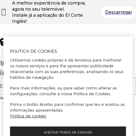
A melhor experiência de compra,
agora no seu telemóvel.
Descarregar
Instale já a aplicação do El Corte
Inglés!
POLÍTICA DE COOKIES
Utilizamos cookies próprias e de terceiros para melhorar
Insira o seu email para se registar ou
os nossos serviços e para lhe apresentar publicidade
iniciar sessão.
relacionada com as suas preferências, analisando os seus
hábitos de navegação.
E-mail
Para mais informações, ou para saber como alterar as
configurações, consulte a nossa Política de Cookies.
Ao continuar, aceitas as
Condições de utilização
do site
Prima o botão Aceitar para confirmar que leu e aceitou as
informações apresentadas.
Política de cookies
ACEITAR TODOS OS COOKIES