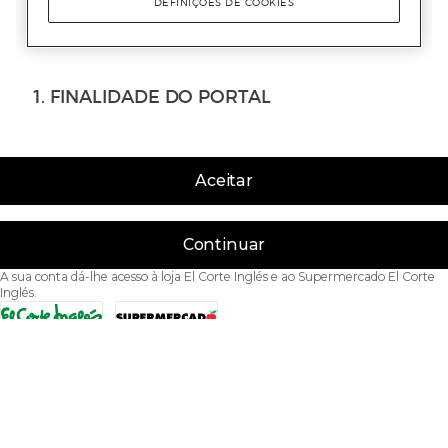
Aceitar
Continuar
A sua conta dá-lhe acesso à loja El Corte Inglés e ao Supermercado El Corte
Inglés.
Acessibilidade
Condições de Utilização
Política de privacidade
Política de cookies