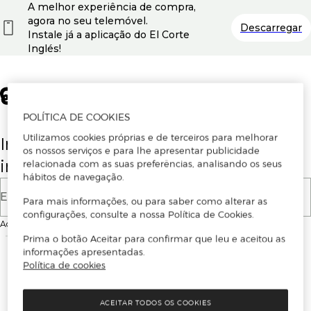
A melhor experiência de compra,
agora no seu telemóvel.
Descarregar
Instale já a aplicação do El Corte
Inglés!
POLÍTICA DE COOKIES
Utilizamos cookies próprias e de terceiros para melhorar
Insira o seu email para se registar ou
os nossos serviços e para lhe apresentar publicidade
iniciar sessão.
relacionada com as suas preferências, analisando os seus
hábitos de navegação.
E-mail
Para mais informações, ou para saber como alterar as
configurações, consulte a nossa Política de Cookies.
Ao continuar, aceitas as
Condições de utilização
do site
Prima o botão Aceitar para confirmar que leu e aceitou as
informações apresentadas.
Política de cookies
ACEITAR TODOS OS COOKIES