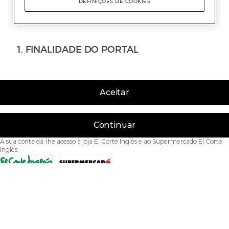
Aceitar
Continuar
A sua conta dá-lhe acesso à loja El Corte Inglés e ao Supermercado El Corte
Inglés.
Acessibilidade
Condições de Utilização
Política de privacidade
Política de cookies