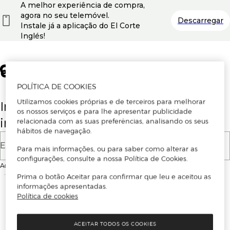
A melhor experiência de compra,
agora no seu telemóvel.
Descarregar
Instale já a aplicação do El Corte
Inglés!
POLÍTICA DE COOKIES
Utilizamos cookies próprias e de terceiros para melhorar
Insira o seu email para se registar ou
os nossos serviços e para lhe apresentar publicidade
iniciar sessão.
relacionada com as suas preferências, analisando os seus
hábitos de navegação.
E-mail
Para mais informações, ou para saber como alterar as
configurações, consulte a nossa Política de Cookies.
Ao continuar, aceitas as
Condições de utilização
do site
Prima o botão Aceitar para confirmar que leu e aceitou as
informações apresentadas.
Política de cookies
ACEITAR TODOS OS COOKIES