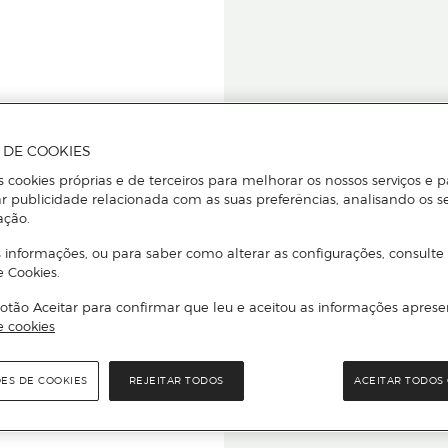
A DE COOKIES
s cookies próprias e de terceiros para melhorar os nossos serviços e p
r publicidade relacionada com as suas preferências, analisando os s
star ou
ação.
 informações, ou para saber como alterar as configurações, consulte
e Cookies.
otão Aceitar para confirmar que leu e aceitou as informações aprese
Para que
e cookies
quer que e
ÕES DE COOKIES
REJEITAR TODOS
ACEITAR TODOS 
rcado El Corte Inglés.
Leia o código Q