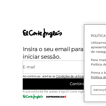
POLÍTIC
Utilizamo
apresenta
Insira o seu email para se regi
de naveg
iniciar sessão.
Para mais
Política d
E-mail
Prima o b
Ao continuar, aceitas as
Condições de utilização
do site
Política d
Continuar
DEFINIÇ
A sua conta dá-lhe acesso à loja El Corte Inglés e ao Superme