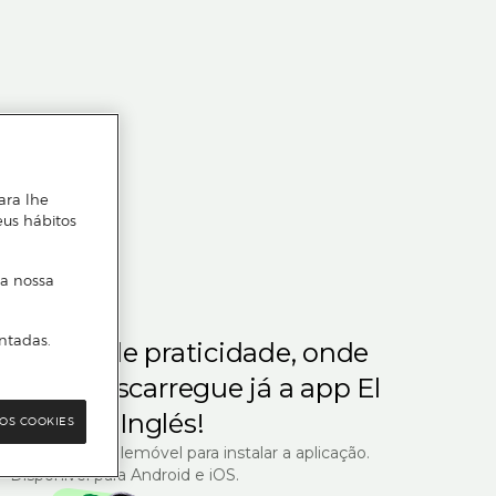
ara lhe
eus hábitos
 a nossa
ntadas.
m gosta de praticidade, onde
steja.
Descarregue já a app El
Corte Inglés!
OS COOKIES
R com o seu telemóvel para instalar a aplicação.
Disponível para Android e iOS.