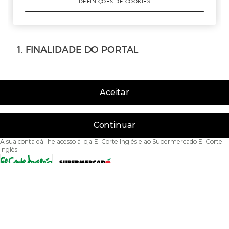
Aceitar
Continuar
A sua conta dá-lhe acesso à loja El Corte Inglés e ao Supermercado El Corte
Inglés.
Acessibilidade
Condições de Utilização
Política de privacidade
Política de cookies