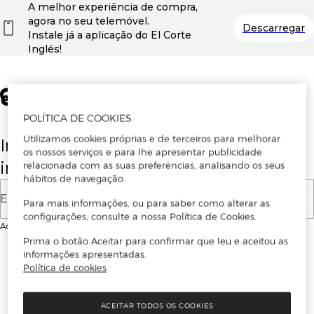
A melhor experiência de compra,
agora no seu telemóvel.
Descarregar
Instale já a aplicação do El Corte
Inglés!
POLÍTICA DE COOKIES
Utilizamos cookies próprias e de terceiros para melhorar
Insira o seu email para se registar ou
os nossos serviços e para lhe apresentar publicidade
iniciar sessão.
relacionada com as suas preferências, analisando os seus
hábitos de navegação.
E-mail
Para mais informações, ou para saber como alterar as
configurações, consulte a nossa Política de Cookies.
Ao continuar, aceitas as
Condições de utilização
do site
Prima o botão Aceitar para confirmar que leu e aceitou as
informações apresentadas.
Política de cookies
ACEITAR TODOS OS COOKIES