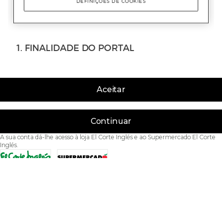
Aceitar
Continuar
A sua conta dá-lhe acesso à loja El Corte Inglés e ao Supermercado El Corte
Inglés.
Acessibilidade
Condições de Utilização
Política de privacidade
Política de cookies