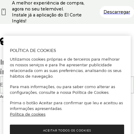
A melhor experiência de compra,
agora no seu telemóvel.
Descarregar
Instale já a aplicação do El Corte
Inglés!
POLÍTICA DE COOKIES
Utilizamos cookies próprias e de terceiros para melhorar
Insira o seu email para se registar ou
os nossos serviços e para lhe apresentar publicidade
iniciar sessão.
relacionada com as suas preferências, analisando os seus
hábitos de navegação.
E-mail
Para mais informações, ou para saber como alterar as
configurações, consulte a nossa Política de Cookies.
Ao continuar, aceitas as
Condições de utilização
do site
Prima o botão Aceitar para confirmar que leu e aceitou as
informações apresentadas.
Política de cookies
ACEITAR TODOS OS COOKIES