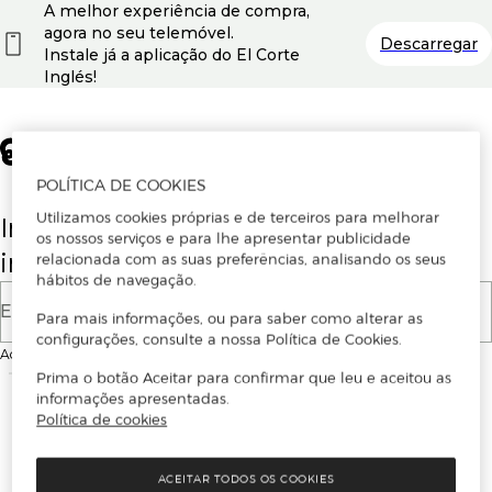
A melhor experiência de compra,
agora no seu telemóvel.
Descarregar
Instale já a aplicação do El Corte
Inglés!
POLÍTICA DE COOKIES
Utilizamos cookies próprias e de terceiros para melhorar
Insira o seu email para se registar ou
os nossos serviços e para lhe apresentar publicidade
iniciar sessão.
relacionada com as suas preferências, analisando os seus
hábitos de navegação.
E-mail
Para mais informações, ou para saber como alterar as
configurações, consulte a nossa Política de Cookies.
Ao continuar, aceitas as
Condições de utilização
do site
Prima o botão Aceitar para confirmar que leu e aceitou as
informações apresentadas.
Política de cookies
ACEITAR TODOS OS COOKIES