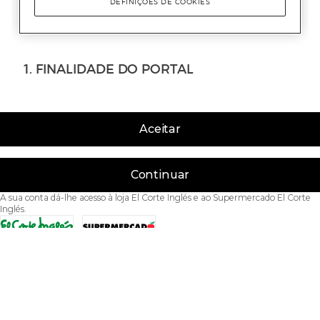
Aceitar
Continuar
A sua conta dá-lhe acesso à loja El Corte Inglés e ao Supermercado El Corte
Inglés.
Acessibilidade
Condições de Utilização
Política de privacidade
Política de cookies