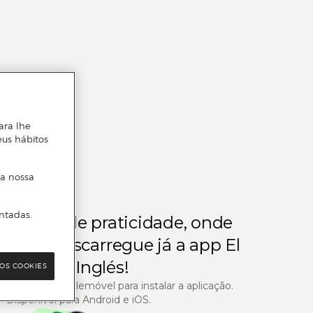
ara lhe
eus hábitos
 a nossa
ntadas.
m gosta de praticidade, onde
steja.
Descarregue já a app El
Corte Inglés!
OS COOKIES
R com o seu telemóvel para instalar a aplicação.
Disponível para Android e iOS.