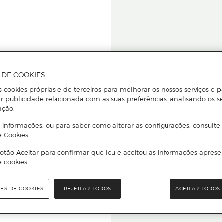
A DE COOKIES
s cookies próprias e de terceiros para melhorar os nossos serviços e p
r publicidade relacionada com as suas preferências, analisando os s
star ou
ação.
 informações, ou para saber como alterar as configurações, consulte
e Cookies.
otão Aceitar para confirmar que leu e aceitou as informações aprese
Para que
e cookies
quer que e
ÕES DE COOKIES
REJEITAR TODOS
ACEITAR TODOS 
rcado El Corte Inglés.
Leia o código Q