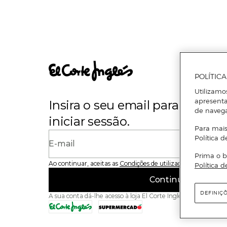
POLÍTIC
Utilizamo
apresenta
Insira o seu email para se regi
de naveg
iniciar sessão.
Para mais
Política d
E-mail
Prima o b
Ao continuar, aceitas as
Condições de utilização
do site
Política d
Continuar
DEFINIÇ
A sua conta dá-lhe acesso à loja El Corte Inglés e ao Superme